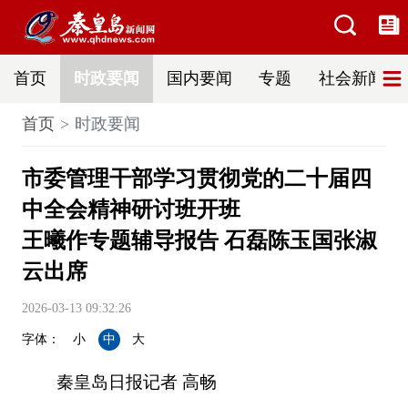
首页
时政要闻
国内要闻
专题
社会新闻
首页
时政要闻
市委管理干部学习贯彻党的二十届四
中全会精神研讨班开班
王曦作专题辅导报告 石磊陈玉国张淑
云出席
2026-03-13 09:32:26
字体：
小
中
大
秦皇岛日报记者 高畅