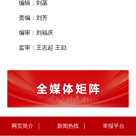
编辑：刘菡
责编：刘芳
编审：刘福庆
监审：王志起 王勍
网页简介
新闻热线
举报平台