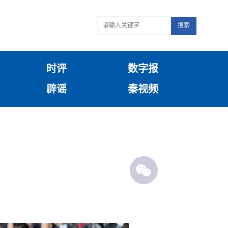
搜索
时评
数字报
辟谣
秦视频