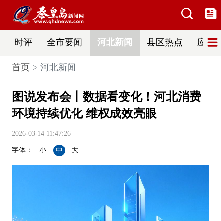
时评
全市要闻
河北新闻
县区热点
应急
首页
河北新闻
图说发布会丨数据看变化！河北消费
环境持续优化 维权成效亮眼
2026-03-14 11:47:26
字体：
小
中
大