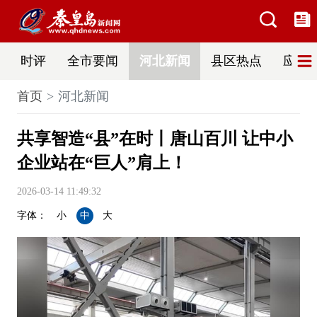
时评
全市要闻
河北新闻
县区热点
应急
首页
河北新闻
共享智造“县”在时丨唐山百川 让中小
企业站在“巨人”肩上！
2026-03-14 11:49:32
字体：
小
中
大