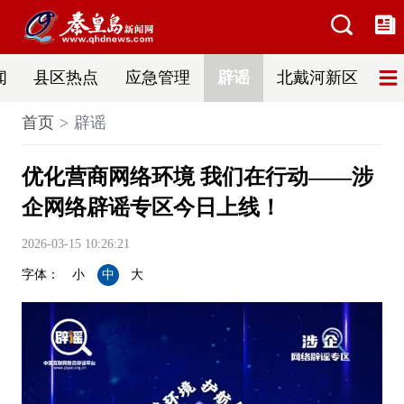
闻
县区热点
应急管理
辟谣
北戴河新区
首页
辟谣
优化营商网络环境 我们在行动——涉
企网络辟谣专区今日上线！
2026-03-15 10:26:21
字体：
小
中
大