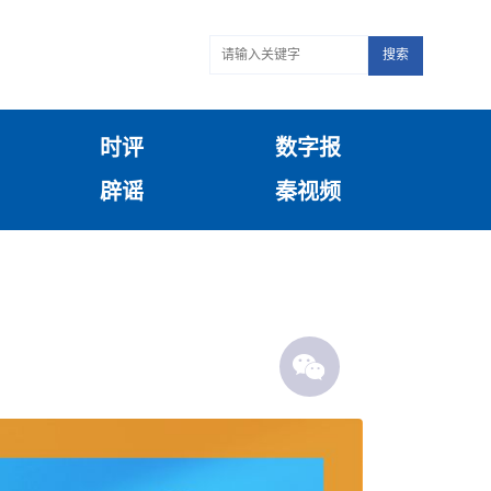
搜索
时评
数字报
辟谣
秦视频