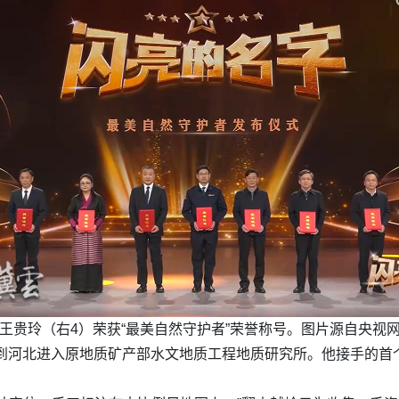
王贵玲（右4）荣获“最美自然守护者”荣誉称号。图片源自央视
回到河北进入原地质矿产部水文地质工程地质研究所。他接手的首