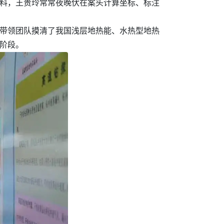
资料，王贵玲常常夜晚伏在案头计算坐标、标注
，带领团队摸清了我国浅层地热能、水热型地热
新阶段。