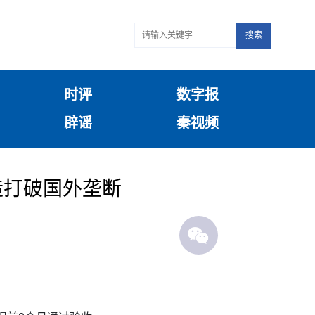
搜索
时评
数字报
辟谣
秦视频
造打破国外垄断