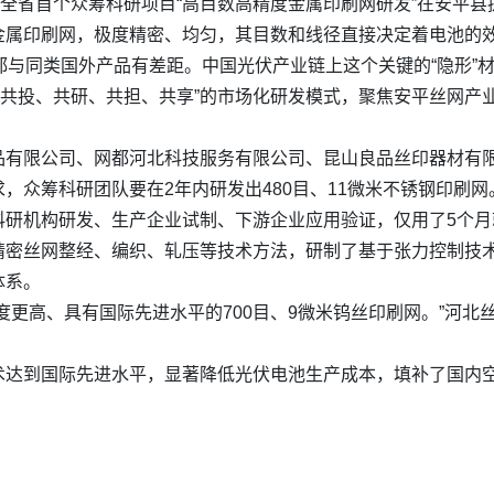
，全省首个众筹科研项目“高目数高精度金属印刷网研发”在安平县
属印刷网，极度精密、均匀，其目数和线径直接决定着电池的效
都与同类国外产品有差距。中国光伏产业链上这个关键的“隐形”
采用“共投、共研、共担、共享”的市场化研发模式，聚焦安平丝网
品有限公司、网都河北科技服务有限公司、昆山良品丝印器材有
，众筹科研团队要在2年内研发出480目、11微米不锈钢印刷网
研机构研发、生产企业试制、下游企业应用验证，仅用了5个月就
精密丝网整经、编织、轧压等技术方法，研制了基于张力控制技
体系。
度更高、具有国际先进水平的700目、9微米钨丝印刷网。”河
术达到国际先进水平，显著降低光伏电池生产成本，填补了国内