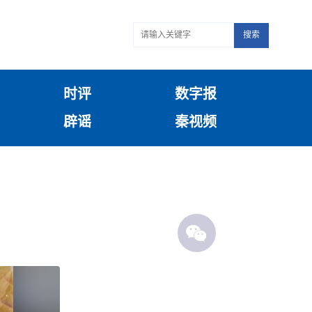
搜索
时评
数字报
辟谣
秦视频