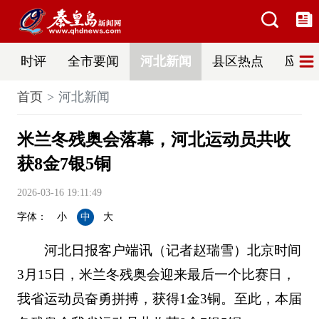
时评
全市要闻
河北新闻
县区热点
应急
首页
河北新闻
米兰冬残奥会落幕，河北运动员共收
获8金7银5铜
2026-03-16 19:11:49
字体：
小
中
大
河北日报客户端讯（记者赵瑞雪）北京时间
3月15日，米兰冬残奥会迎来最后一个比赛日，
我省运动员奋勇拼搏，获得1金3铜。至此，本届