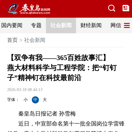
国内要闻
专题
社会新闻
财经新闻
网信普法
首页
社会新闻
【双争有我——365百姓故事汇】
燕大材料科学与工程学院：把“钉钉
子”精神钉在科技最前沿
2026-03-18 08:44:13
字体：
小
中
大
秦皇岛日报记者 孙雪梅
近日，中宣部命名第十一批全国岗位学雷锋