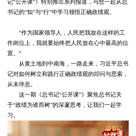
记“公开课”》特别推出系列报道，与您一起从总
书记的“知”与“行”中学习领悟正确政绩观。
“作为国家领导人，人民把我放在这样的工
作岗位上，我就要始终把人民放在心中最高的位
置。”
从黄土地到中南海，一路走来，习近平总书
记对如何树立和践行正确政绩观的叩问与思索，
从未停息。
这一期《总书记“公开课”》聚焦总书记关
于“政绩为谁而树”的深邃思考，让我们一起学
习。