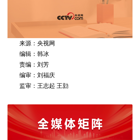
来源：央视网
编辑：韩冰
责编：刘芳
编审：刘福庆
监审：王志起 王勍