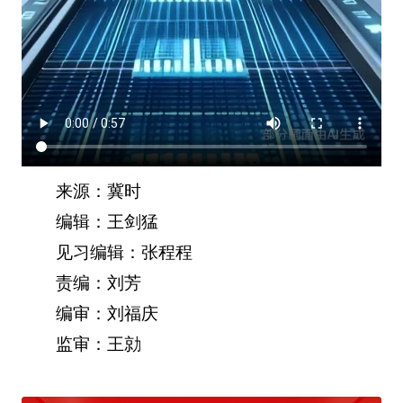
来源：冀时
编辑：王剑猛
见习编辑：张程程
责编：刘芳
编审：刘福庆
监审：王勍