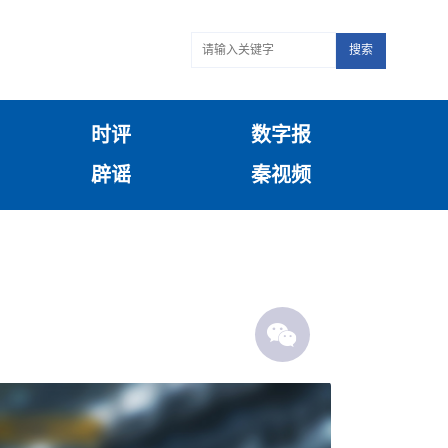
搜索
时评
数字报
辟谣
秦视频