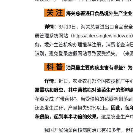
关 注
海关总署进口食品境外生产企业
详情：
3月19日，海关总署进出口食品安
册管理系统网站（https://cifer.sin
务，境外主管机构办理推荐注册，消费者查询
识别，避免登录虚假网站导致蒙受损失。（来
科 普
油菜最主要的病虫害有哪些？为
详情：
近日，农业农村部全国农技推广中
霜霉病和蚜虫，其中菌核病对油菜生产的影响
花瓣变成了“带菌体”。当受侵染的花瓣凋谢落
还会发生烂秆，产量损失50%以上。
因此，每
积侵染，起到事半功倍的效果。
这是农业生产
我国开展油菜菌核病防治已有40多年，但花