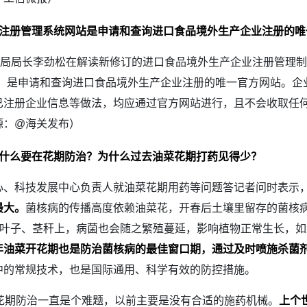
注册管理系统网站是申请和查询进口食品境外生产企业注册的唯
全局局长李劲松在解读新修订的进口食品境外生产企业注册管理
glewindow.cn）是申请和查询进口食品境外生产企业注册的唯一官
已注册企业信息等做法，均应通过官方网站进行，且不会收取任
源：@海关发布）
什么要在花期防治？为什么过去油菜花期打药见得少？
心、科技发展中心负责人就油菜花期用药等问题答记者问时表示
最大。
菌核病的传播高度依赖油菜花，开春后土壤里留存的菌核
到叶子、茎秆上，病菌也会随之繁殖蔓延，影响植物正常生长，如
年油菜开花期也是防治菌核病的最佳窗口期，通过及时喷施杀菌
中的常规技术，也是国际通用、科学有效的防控措施。
期防治一直是个难题，以前主要是没有合适的施药机械。
上个