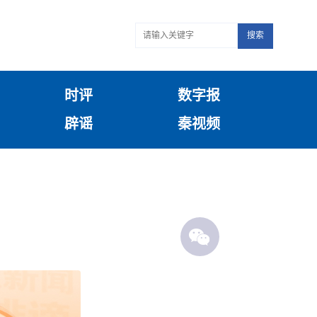
搜索
时评
数字报
辟谣
秦视频