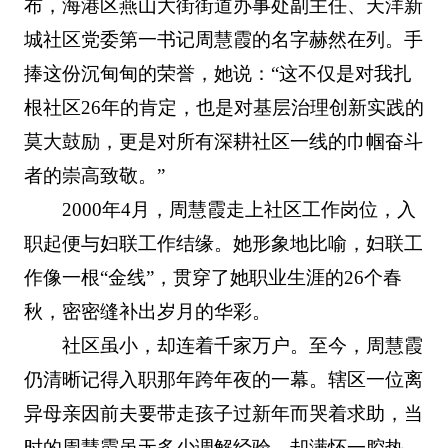
布，海港区燕山大街街道办事处副主任、天洋新
城社区党委第一书记周慧霞的名字赫然在列。手
捧这份沉甸甸的荣誉，她说：“这不仅是对我扎
根社区26年的肯定，也是对基层治理创新实践的
莫大鼓励，更是对所有深耕社区一线的巾帼奋斗
者的崇高致敬。”
2000年4月，周慧霞走上社区工作岗位，入
职起便与妇联工作结缘。她形象地比喻，妇联工
作像一根“金线”，贯穿了她职业生涯的26个春
秋，密密缝补出岁月的华彩。
社区虽小，却连着千家万户。至今，周慧霞
仍清晰记得入职那年跨年夜的一幕。辖区一位离
异母亲因前夫要带走孩子过新年而哭着求助，当
时的周慧霞虽无多少调解经验，却满怀一腔热