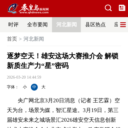
时评
全市要闻
河北新闻
县区热点
应急
首页
河北新闻
逐梦空天！雄安这场大赛推介会 解锁
新质生产力“星”密码
2026-03-20 14:44:59
字体：
小
中
大
央广网北京3月20日消息（记者 王艺霖）空
天为台，场景为媒，智汇星途。3月19日，第三
届雄安未来之城场景汇2026雄安空天信息创新