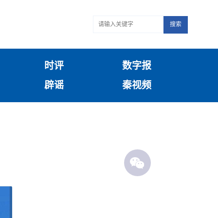
搜索
时评
数字报
辟谣
秦视频