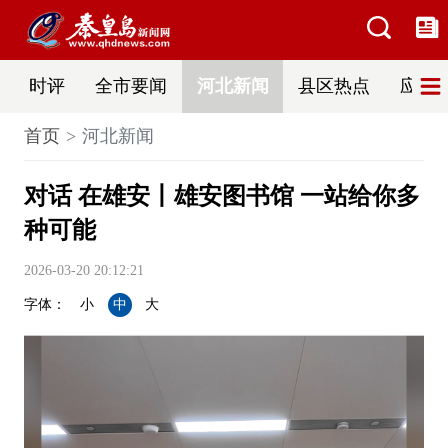
时评
全市要闻
河北新闻
县区热点
应急
首页
河北新闻
对话 在雄安丨雄安图书馆 一站给你多
种可能
2026-03-20 20:12:21
字体：
小
中
大