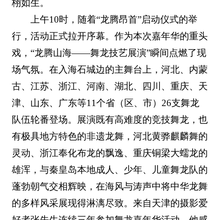
栩如生。
上午10时，随着“龙腾昂首”启动仪式的举
行，活动正式拉开序幕。作为本次嘉年华的重头
戏，“龙腾山海——舞龙技艺展演”瞬间点燃了现
场气氛。在入海石城边的主舞台上，河北、内蒙
古、江苏、浙江、河南、湖北、四川、重庆、天
津、山东、广东等11个省（区、市）26支舞龙
队伍轮番登场。展演既有高难度的竞技舞龙，也
有极具地方特色的非遗龙舞，河北黄骅麒麟舞的
灵动、浙江奉化布龙的飘逸、重庆铜梁大蠕龙的
雄浑，与秦皇岛本地成人、少年、儿童舞龙队的
蓬勃朝气交相辉映，在海风与涛声中将中华龙舞
的多样风采展现得淋漓尽致。来自天津的摄影爱
好者张先生连续三年参加舞龙嘉年华活动，他感