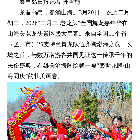
秦皇岛日报记者 孙雪梅
龙首高昂，春涌山海。3月20日，农历二月
初二，2026“二月二·老龙头”全国舞龙嘉年华在
山海关老龙头景区盛大启幕。来自全国11个省
（区、市）26支特色舞龙队伍齐聚渤海之滨、长
城之首，与数万名游客共同见证这一传承千年的
民俗盛典，在雄关沧海间绘就一幅“盛世龙腾·山
海同庆”的壮美画卷。