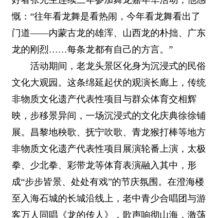
慨：“往年看龙舞是看热闹，今年看龙舞看出了
门道——内蒙古龙的雄浑、山西龙的朴拙、广东
龙的刚烈……每条龙都有自己的方言。”
活动期间，老龙头景区化身为沉浸式的民俗
文化大观园。这条绵延起伏的观演长廊上，传统
非物质文化遗产代表性项目与群众体育交相辉
映，步移景异间，一场沉浸式的文化庆典徐徐铺
展。昌黎地秧歌、抚宁吹歌、青龙猴打棒等地方
非物质文化遗产代表性项目展演轮番上演，太极
拳、少北拳、彩带龙等体育表演融入其中，形
成“步步皆景、处处有戏”的节庆氛围。在澄海楼
至入海石城的长城沿线上，老中青少合唱团与游
客万人同唱《龙的传人》，歌声响彻山海，激荡