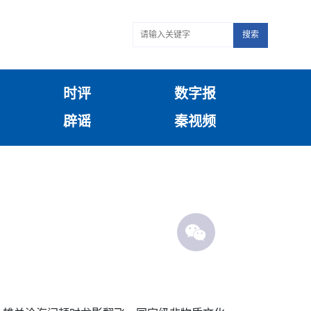
搜索
时评
数字报
辟谣
秦视频