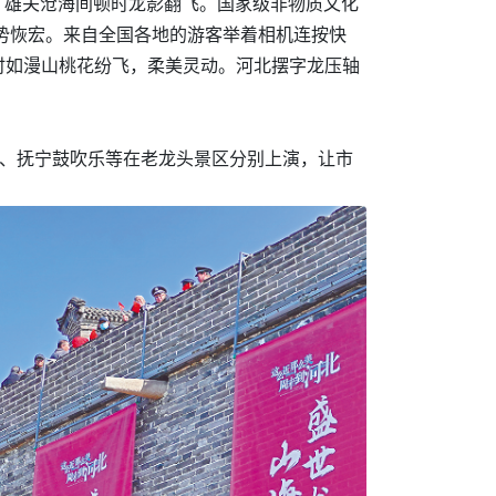
场，雄关沧海间顿时龙影翻飞。国家级非物质文化
气势恢宏。来自全国各地的游客举着相机连按快
时如漫山桃花纷飞，柔美灵动。河北摆字龙压轴
棒、抚宁鼓吹乐等在老龙头景区分别上演，让市