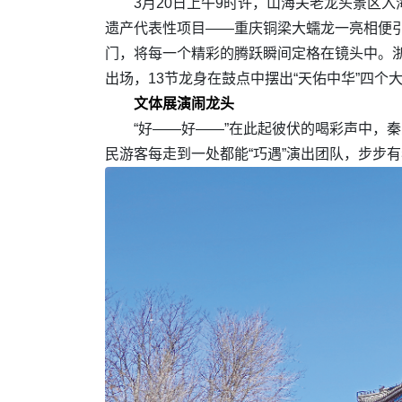
3月20日上午9时许，山海关老龙头景区
遗产代表性项目——重庆铜梁大蠕龙一亮相便引
门，将每一个精彩的腾跃瞬间定格在镜头中。
出场，13节龙身在鼓点中摆出“天佑中华”四
文体展演闹龙头
“好——好——”在此起彼伏的喝彩声中，
民游客每走到一处都能“巧遇”演出团队，步步