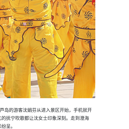
葫芦岛的游客沈娟芬从进入景区开始，手机就开
亢的抚宁吹歌都让沈女士印象深刻。走到澄海
彩纷呈。