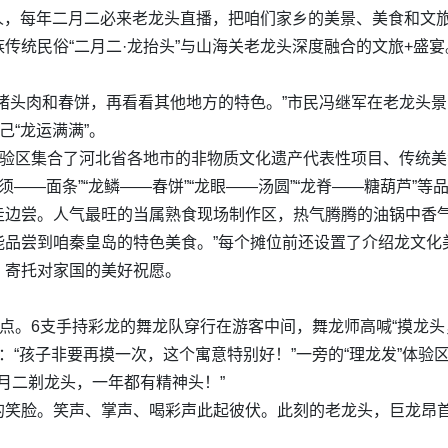
地人，每年二月二必来老龙头直播，把咱们家乡的美景、美食和文
传统民俗“二月二·龙抬头”与山海关老龙头深度融合的文旅+盛宴
猪头肉和春饼，再看看其他地方的特色。”市民冯继军在老龙头
己“龙运满满”。
体验区集合了河北省各地市的非物质文化遗产代表性项目、传统
龙须——面条”“龙鳞——春饼”“龙眼——汤圆”“龙脊——糖葫芦”
走边尝。人气最旺的当属熟食现场制作区，热气腾腾的油锅中香气
能品尝到咱秦皇岛的特色美食。”每个摊位前还设置了介绍龙文化
，寄托对家国的美好祝愿。
卡点。6支手持彩龙的舞龙队穿行在游客中间，舞龙师高喊“摸龙
：“孩子非要再摸一次，这个寓意特别好！”一旁的“理龙发”体
月二剃龙头，一年都有精神头！”
的笑脸。笑声、掌声、喝彩声此起彼伏。此刻的老龙头，巨龙昂