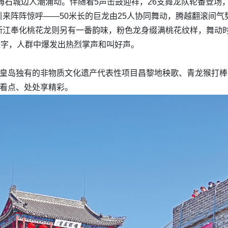
入海石城边人潮涌动。伴随着5声击鼓迎祥，26支舞龙队轮番登
来阵阵惊呼——50米长的巨龙由25人协同舞动，腾越翻滚间
浙江奉化桃花龙则另有一番韵味，粉色龙身缀满桃花纹样，舞动
个大字，人群中爆发出热烈掌声和叫好声。
秦皇岛独有的非物质文化遗产代表性项目昌黎地秧歌、青龙猴打
有看点、处处享精彩。