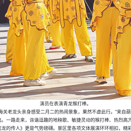
演员在表演青龙猴打棒。
海关老龙头亲身感受二月二的热闹景象，果然不虚此行。”来自
出。一路走来，诙谐逗趣的地秧歌、敏捷灵动的猴打棒、热烈高
《龙的传人》更是气势磅礴。景区里各项文体展演环环相扣，精