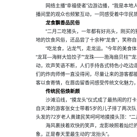
网络主播“幸福使者”边游边播，“我是本
播间里的观众也频繁互动，一同感受着中华民族
龙食飘香品民俗
“二月二吃猪头，一年都有好兆头，刚买的
地的饮食风俗，还品尝了十余种“龙食”，笑称自
“吃龙食，沾龙气，走龙运。”今年的美食
“龙耳—海鲜大馅饺子”“龙珠——渤海扇贝柱”“
动，欢声笑语不断，人们手持各式特色小吃边
们的炸肉师傅一直没得闲，尽量让来的游客都
客以食寄情，在唇齿留香间感受传统文化魅力
传统民俗焕新颜
沙滩沿线，“摸龙头”仪式成了最热闹的打
自天津的游客张女士带着5岁的儿子排了两次队
头发的72岁老人黄建民笑呵呵地摸摸头顶：“二
海风裹挟着欢快的笑声，龙影映照着灿烂
象，正是春天里最生动的“龙抬头”。