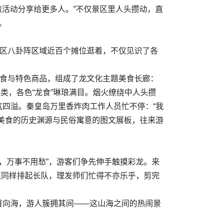
旅活动分享给更多人。”不仅景区里人头攒动，直
。
景区八卦阵区域近百个摊位逛着，不仅见识了各
美食与特色商品，组成了龙文化主题美食长廊：
等品类，各色“龙食”琳琅满目。烟火缭绕中人头攒
四溢。秦皇岛万里香炸肉工作人员忙不停：“我
美食的历史渊源与民俗寓意的图文展板，往来游
头，万事不用愁”，游客们争先伸手触摸彩龙。来
验区同样排起长队，理发师们忙得不亦乐乎，剪完
首向海，游人簇拥其间——这山海之间的热闹景