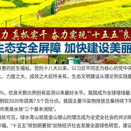
普惠的民生福祉。党的十八大以来，以习近平同志为核心的党中
大、力度之大、成效之大前所未有，生态文明建设从理论到实践
下降20%，优良天数比例创有监测以来最好水平。我国成为全球增
例较2020年提高7.5个百分点。我国主要污染物排放总量持续
市黑臭水体“三个基本消除”。
随处可见，绿水青山就是金山银山的理念成为全党全社会的共识
福。“十五五”规划纲要就“加快经济社会发展全面绿色转型，建设