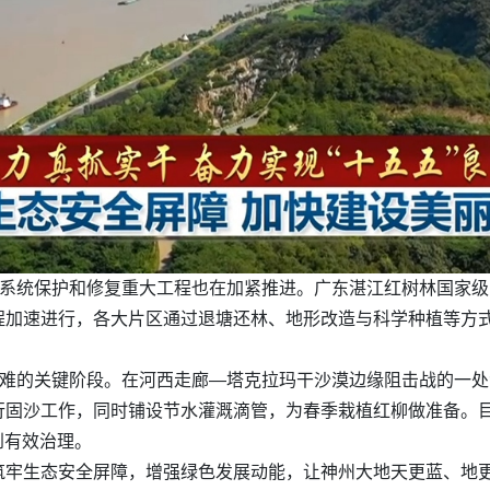
态系统保护和修复重大工程也在加紧推进。广东湛江红树林国家
程加速进行，各大片区通过退塘还林、地形改造与科学种植等方
克难的关键阶段。在河西走廊—塔克拉玛干沙漠边缘阻击战的一处
固沙工作，同时铺设节水灌溉滴管，为春季栽植红柳做准备。目
到有效治理。
筑牢生态安全屏障，增强绿色发展动能，让神州大地天更蓝、地