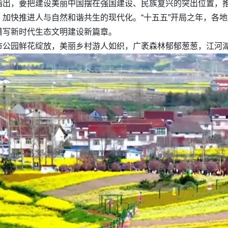
指出，要把建设美丽中国摆在强国建设、民族复兴的突出位置，
加快推进人与自然和谐共生的现代化。“十五五”开局之年，各
谱写新时代生态文明建设新篇章。
市公园鲜花绽放，美丽乡村游人如织，广袤森林郁郁葱葱，江河