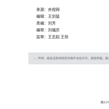
来源：央视网
编辑：王剑猛
责编：刘芳
编审：刘福庆
监审：王志起 王勍
声明：秦皇岛新闻网发布稿件未经许可，谢绝转载。秦
冀ICP