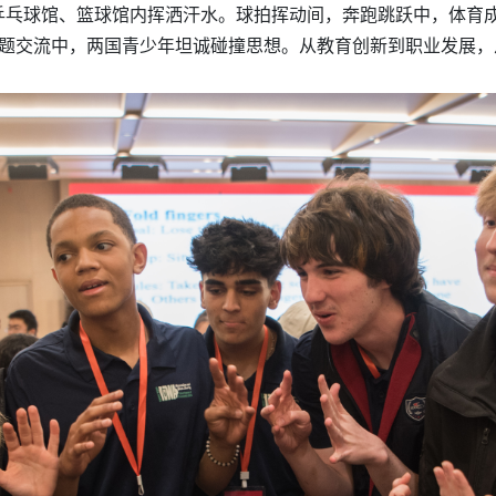
乒乓球馆、篮球馆内挥洒汗水。球拍挥动间，奔跑跳跃中，体育
的主题交流中，两国青少年坦诚碰撞思想。从教育创新到职业发展
。