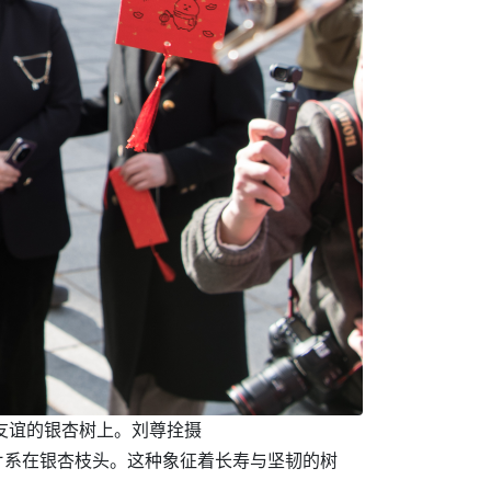
友谊的银杏树上。刘尊拴摄
片系在银杏枝头。这种象征着长寿与坚韧的树