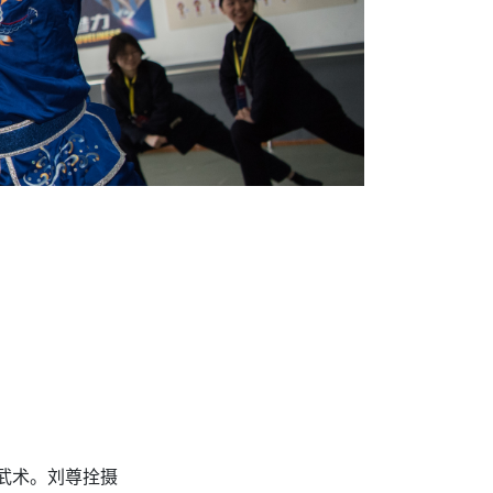
国武术。刘尊拴摄