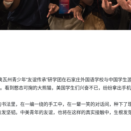
艾奥瓦州青少年“友谊传承”研学团在石家庄外国语学校与中国学生
园。看到憨态可掬的大熊猫，美国学生们兴奋不已，纷纷拿出手
的书法里，在一编一绕的手工中，在一颦一笑的对话间，种下了
愈发坚韧。中美青年的友谊，也将在这样的真实接触中，生根发