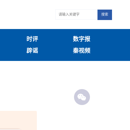
搜索
时评
数字报
辟谣
秦视频