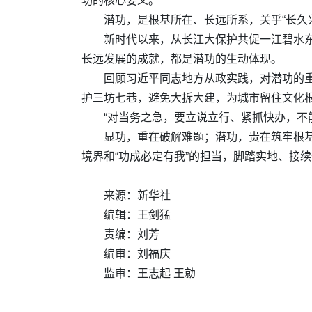
功的核心要义。
潜功，是根基所在、长远所系，关乎“长久
新时代以来，从长江大保护共促一江碧水
长远发展的成就，都是潜功的生动体现。
回顾习近平同志地方从政实践，对潜功的重
护三坊七巷，避免大拆大建，为城市留住文化根
“对当务之急，要立说立行、紧抓快办，不
显功，重在破解难题；潜功，贵在筑牢根基
境界和“功成必定有我”的担当，脚踏实地、接
来源：新华社
编辑：王剑猛
责编：刘芳
编审：刘福庆
监审：王志起 王勍