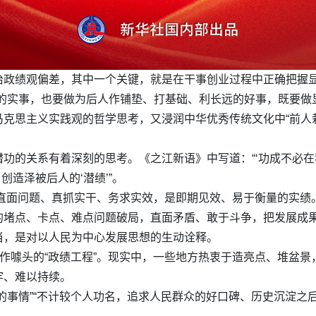
治政绩观偏差，其中一个关键，就是在干事创业过程中正确把握
的实事，也要做为后人作铺垫、打基础、利长远的好事，既要做
克思主义实践观的哲学思考，又浸润中华优秀传统文化中“前人栽
功的关系有着深刻的思考。《之江新语》中写道：“‘功成不必在
创造泽被后人的‘潜绩’”。
在于直面问题、真抓实干、务求实效，是即期见效、易于衡量的实
的堵点、卡点、难点问题破局，直面矛盾、敢于斗争，把发展成
当，是对以人民为中心发展思想的生动诠释。
故作噱头的“政绩工程”。现实中，一些地方热衷于造亮点、堆盆
牢、难以持续。
的事情”“不计较个人功名，追求人民群众的好口碑、历史沉淀之