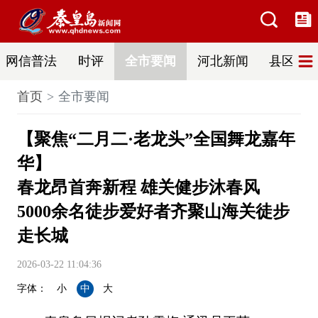
网信普法
时评
全市要闻
河北新闻
县区热
首页
全市要闻
【聚焦“二月二·老龙头”全国舞龙嘉年
华】
春龙昂首奔新程 雄关健步沐春风
5000余名徒步爱好者齐聚山海关徒步
走长城
2026-03-22 11:04:36
字体：
小
中
大