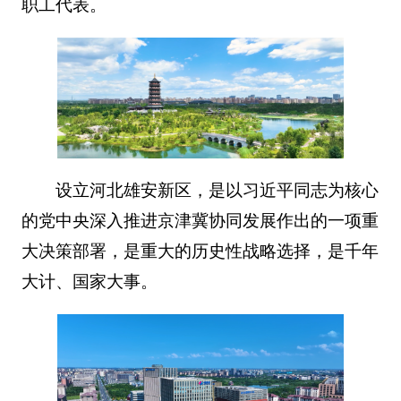
职工代表。
设立河北雄安新区，是以习近平同志为核心
的党中央深入推进京津冀协同发展作出的一项重
大决策部署，是重大的历史性战略选择，是千年
大计、国家大事。