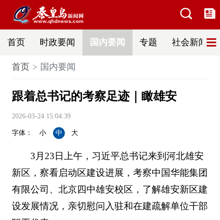
首页
时政要闻
国内要闻
专题
社会新闻
首页
国内要闻
跟着总书记的考察足迹｜瞰雄安
2026-03-24 15:04:39
字体：
小
中
大
3月23日上午，习近平总书记来到河北雄安
新区，察看启动区建设进展，考察中国华能集团
有限公司、北京四中雄安校区，了解雄安新区建
设发展情况，亲切慰问入驻和在建疏解单位干部