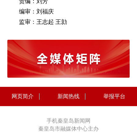
责编：刘芳
编审：刘福庆
监审：王志起 王勍
网页简介
新闻热线
举报平台
手机秦皇岛新闻网
秦皇岛市融媒体中心主办