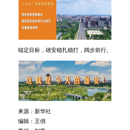
锚定目标，雄安稳扎稳打，阔步前行。
来源：新华社
编辑：王俏