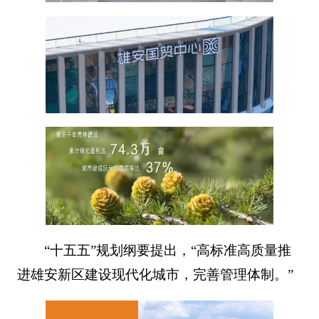
“十五五”规划纲要提出，“高标准高质量推
进雄安新区建设现代化城市，完善管理体制。”