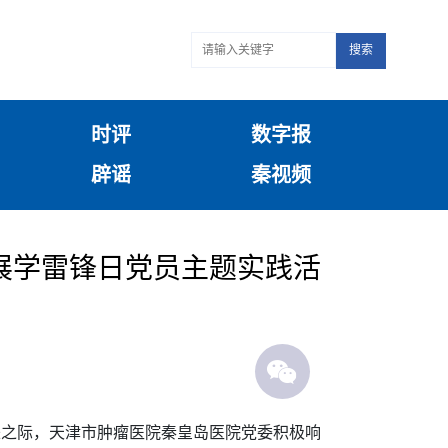
搜索
时评
数字报
辟谣
秦视频
展学雷锋日党员主题实践活
来之际，天津市肿瘤医院秦皇岛医院党委积极响