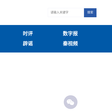
搜索
时评
数字报
辟谣
秦视频