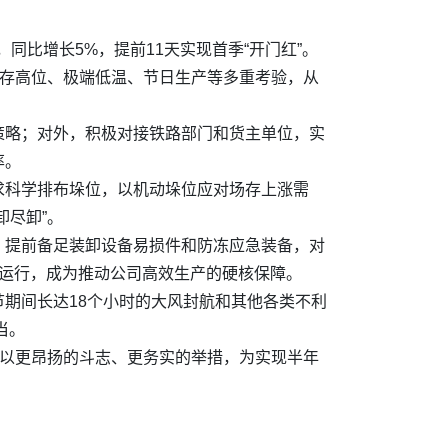
同比增长5%，提前11天实现首季“开门红”。
场存高位、极端低温、节日生产等多重考验，从
策略；对外，积极对接铁路部门和货主单位，实
率。
求科学排布垛位，以机动垛位应对场存上涨需
卸尽卸”。
，提前备足装卸设备易损件和防冻应急装备，对
运行，成为推动公司高效生产的硬核保障。
期间长达18个小时的大风封航和其他各类不利
当。
，以更昂扬的斗志、更务实的举措，为实现半年