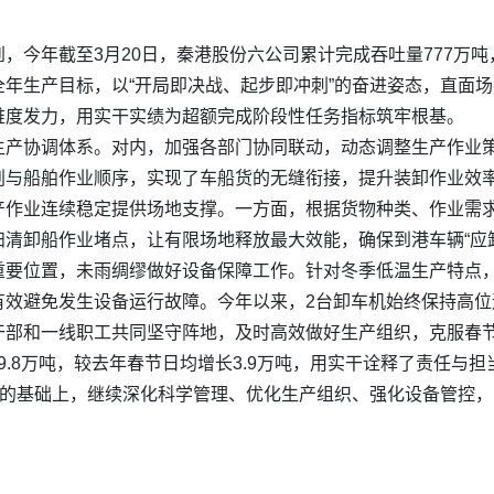
今年截至3月20日，秦港股份六公司累计完成吞吐量777万吨，
年生产目标，以“开局即决战、起步即冲刺”的奋进姿态，直面
维度发力，用实干实绩为超额完成阶段性任务指标筑牢根基。
生产协调体系。对内，加强各部门协同联动，动态调整生产作业
划与船舶作业顺序，实现了车船货的无缝衔接，提升装卸作业效
产作业连续稳定提供场地支撑。一方面，根据货物种类、作业需
清卸船作业堵点，让有限场地释放最大效能，确保到港车辆“应
重要位置，未雨绸缪做好设备保障工作。针对冬季低温生产特点
有效避免发生设备运行故障。今年以来，2台卸车机始终保持高位
干部和一线职工共同坚守阵地，及时高效做好生产组织，克服春节
9.8万吨，较去年春节日均增长3.9万吨，用实干诠释了责任与担
果的基础上，继续深化科学管理、优化生产组织、强化设备管控