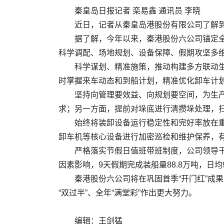
秦皇岛日报记者 栾易鑫 通讯员 李晓
近日，记者从秦皇岛港股份有限公司了解到，
据了解，今年以来，秦港股份六公司锚定全
科学调配、场地规划、设备保障、假期攻坚多
科学谋划、精准施策，推动构建多方联动
时掌握来车动态和到船计划，精准优化卸车计
坚持向管理要效益、向规划要空间，为生
求；另一方面，提前对垛底进行清攒垛处理，扫
始终将装卸设备运行稳定性和完好率放在
卸车机等核心设备进行加密巡检和维护保养，
严格落实节假日值班带班制度，公司领导
因素影响，9天假期完成装船量88.8万吨，日均
秦港股份六公司将在巩固首季“开门红”成
“双过半”、全年“满堂彩”作出更大努力。
编辑：王剑猛