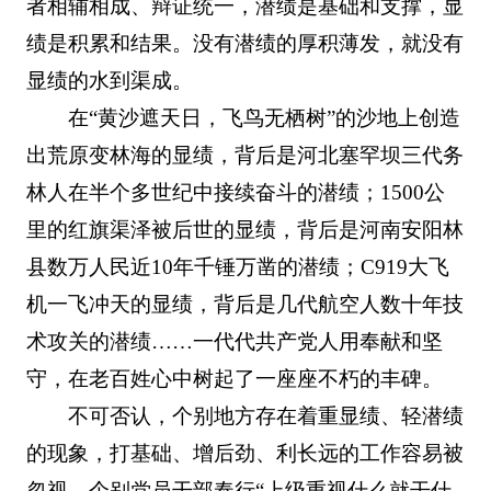
者相辅相成、辩证统一，潜绩是基础和支撑，显
绩是积累和结果。没有潜绩的厚积薄发，就没有
显绩的水到渠成。
在“黄沙遮天日，飞鸟无栖树”的沙地上创造
出荒原变林海的显绩，背后是河北塞罕坝三代务
林人在半个多世纪中接续奋斗的潜绩；1500公
里的红旗渠泽被后世的显绩，背后是河南安阳林
县数万人民近10年千锤万凿的潜绩；C919大飞
机一飞冲天的显绩，背后是几代航空人数十年技
术攻关的潜绩……一代代共产党人用奉献和坚
守，在老百姓心中树起了一座座不朽的丰碑。
不可否认，个别地方存在着重显绩、轻潜绩
的现象，打基础、增后劲、利长远的工作容易被
忽视。个别党员干部奉行“上级重视什么就干什