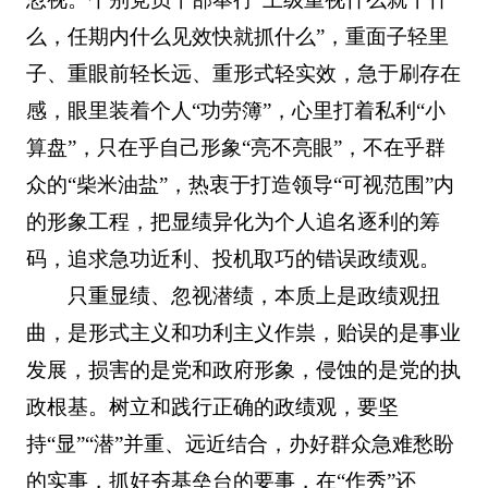
么，任期内什么见效快就抓什么”，重面子轻里
子、重眼前轻长远、重形式轻实效，急于刷存在
感，眼里装着个人“功劳簿”，心里打着私利“小
算盘”，只在乎自己形象“亮不亮眼”，不在乎群
众的“柴米油盐”，热衷于打造领导“可视范围”内
的形象工程，把显绩异化为个人追名逐利的筹
码，追求急功近利、投机取巧的错误政绩观。
只重显绩、忽视潜绩，本质上是政绩观扭
曲，是形式主义和功利主义作祟，贻误的是事业
发展，损害的是党和政府形象，侵蚀的是党的执
政根基。树立和践行正确的政绩观，要坚
持“显”“潜”并重、远近结合，办好群众急难愁盼
的实事，抓好夯基垒台的要事，在“作秀”还