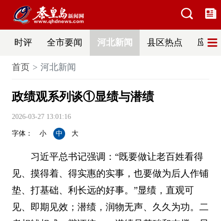
时评
全市要闻
河北新闻
县区热点
应急
首页
河北新闻
政绩观系列谈①显绩与潜绩
2026-03-27 13:01:16
字体：
小
中
大
习近平总书记强调：“既要做让老百姓看得
见、摸得着、得实惠的实事，也要做为后人作铺
垫、打基础、利长远的好事。”显绩，直观可
见、即期见效；潜绩，润物无声、久久为功。二