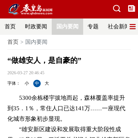
首页
时政要闻
国内要闻
专题
社会新闻
首页
国内要闻
“做雄安人，是自豪的”
2026-03-27 20:46:45
字体：
小
中
大
5300余栋楼宇拔地而起，森林覆盖率提升
到35．1％，常住人口已达141万……一座现代
化城市形象初步显现。
“雄安新区建设和发展取得重大阶段性成