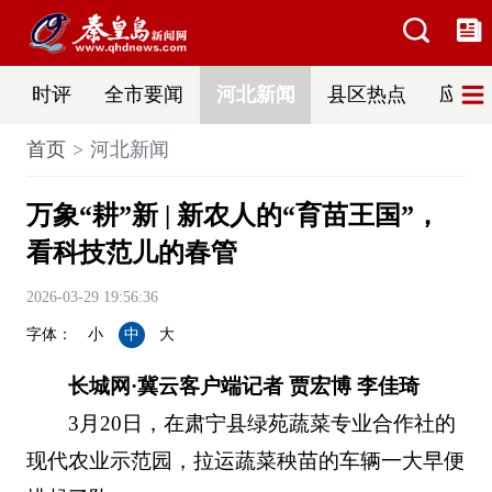
时评
全市要闻
河北新闻
县区热点
应急
首页
河北新闻
万象“耕”新 | 新农人的“育苗王国”，
看科技范儿的春管
2026-03-29 19:56:36
字体：
小
中
大
长城网·冀云客户端记者 贾宏博 李佳琦
3月20日，在肃宁县绿苑蔬菜专业合作社的
现代农业示范园，拉运蔬菜秧苗的车辆一大早便