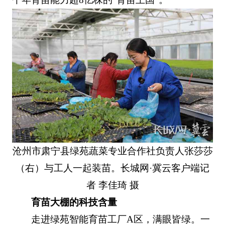
沧州市肃宁县绿苑蔬菜专业合作社负责人张莎莎
（右）与工人一起装苗。长城网·冀云客户端记
者 李佳琦 摄
育苗大棚的科技含量
走进绿苑智能育苗工厂A区，满眼皆绿。一