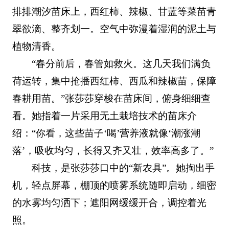
排排潮汐苗床上，西红柿、辣椒、甘蓝等菜苗青
翠欲滴、整齐划一。空气中弥漫着湿润的泥土与
植物清香。
“春分前后，春管如救火。这几天我们满负
荷运转，集中抢播西红柿、西瓜和辣椒苗，保障
春耕用苗。”张莎莎穿梭在苗床间，俯身细细查
看。她指着一片采用无土栽培技术的苗床介
绍：“你看，这些苗子‘喝’营养液就像‘潮涨潮
落’，吸收均匀，长得又齐又壮，效率高多了。”
科技，是张莎莎口中的“新农具”。她掏出手
机，轻点屏幕，棚顶的喷雾系统随即启动，细密
的水雾均匀洒下；遮阳网缓缓开合，调控着光
照。