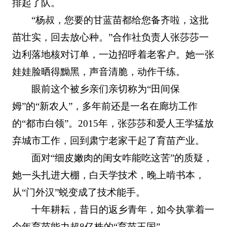
排起了队。
“杨叔，您要的甘蓝苗都给您备齐啦，这批
苗壮实，回去放心种。”合作社负责人张莎莎一
边利落地核对订单，一边招呼着老客户。她一张
娃娃脸晒得黝黑，声音清脆，动作干练。
眼前这个被乡亲们亲切称为“田间保
姆”的“新农人”，多年前还是一名在廊坊工作
的“都市白领”。2015年，张莎莎和爱人王学猛放
弃城市工作，回到肃宁老家干起了育苗产业。
面对“细皮嫩肉的闺女咋能吃这苦”的质疑，
她一头扎进大棚，白天学技术，晚上啃书本，
从“门外汉”蜕变成了技术能手。
十年耕耘，昔日的返乡青年，如今执掌着一
个年育苗能力超8亿株的“育苗王国”。