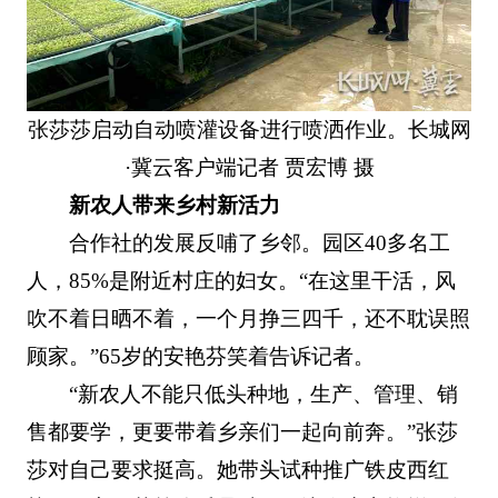
张莎莎启动自动喷灌设备进行喷洒作业。长城网
·冀云客户端记者 贾宏博 摄
新农人带来乡村新活力
合作社的发展反哺了乡邻。园区40多名工
人，85%是附近村庄的妇女。“在这里干活，风
吹不着日晒不着，一个月挣三四千，还不耽误照
顾家。”65岁的安艳芬笑着告诉记者。
“新农人不能只低头种地，生产、管理、销
售都要学，更要带着乡亲们一起向前奔。”张莎
莎对自己要求挺高。她带头试种推广铁皮西红