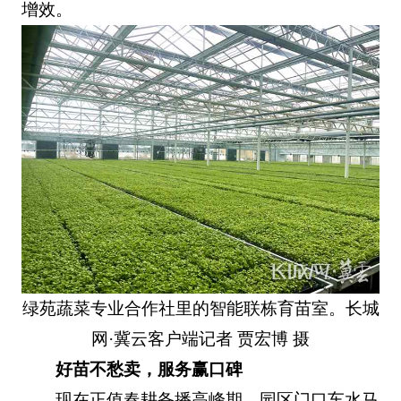
增效。
绿苑蔬菜专业合作社里的智能联栋育苗室。长城
网·冀云客户端记者 贾宏博 摄
好苗不愁卖，服务赢口碑
现在正值春耕备播高峰期，园区门口车水马