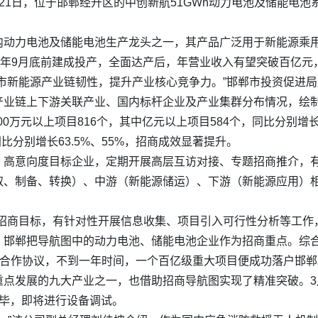
21日，位于邯郸经开区的中创新航51GWh动力电池及储能电
内动力电池及储能电池生产龙头之一，其产品广泛用于新能源乘
今年9月底前建成投产，全面达产后，年营业收入有望突破百亿元
市新能源产业链韧性，提升产业核心竞争力。”邯郸市投资促进
产业链上下游关联产业、国内标杆企业及产业集群分布情况，绘
0万元以上项目816个，其中亿元以上项目584个，同比分别增长19
比分别增长63.5%、55%，招商成效显著提升。
、高意向度目标企业，定期开展高层互访对接、专题招商推介，
取、制备、转换）、中游（新能源储运）、下游（新能源应用）相
招商目标，有针对性开展信息收集、项目引入可行性分析等工作
，邯郸把导航图中的动力电池、储能电池企业作为招商重点。综
月签订合作协议，不到一年时间，一个百亿级重大项目便成功落户邯
点发展的九大产业之一，也借助招商导航图实现了精准突破。3
完毕，即将进行设备调试。