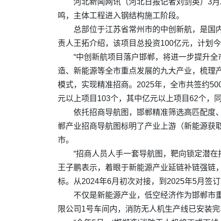
河北新闻网讯（河北日报记者刘剑英）3月
鸣，主体工程进入钢结构施工阶段。
总部位于江苏省常州市的中创新航，是国
责人王拓介绍，该项目总投资100亿元，计划
“中创新航项目落户邯郸，将进一步提升全
造、新能源等全市重点发展的九大产业，梳理
模式，实现精准招商。2025年，全市共签约500
元以上项目103个，其中亿元以上项目62个，同
依托招商导航图，邯郸精准筛选高匹配度
郸产业招商导航图标明了产业上游（新能源获
市。
“招商人员人手一套导航图，靶向锁定潜在
王子鹏表示，着眼于新能源产业延链补链强链
标。从2024年6月初次对接，到2025年5
不仅是新能源产业，低空经济作为邯郸市重
限公司1号车间内，消防无人机生产线已安装