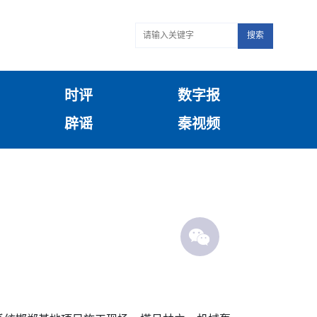
搜索
时评
数字报
辟谣
秦视频