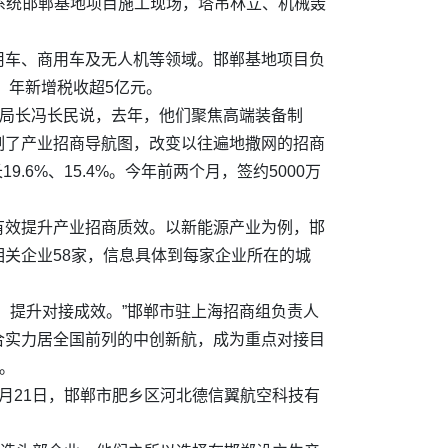
池系统邯郸基地项目施工现场，塔吊林立、机械轰
用车、商用车及无人机等领域。邯郸基地项目负
，年新增税收超5亿元。
局局长冯长民说，去年，他们聚焦高端装备制
制了产业招商导航图，改变以往遍地撒网的招商
.6%、15.4%。今年前两个月，签约5000万
有效提升产业招商质效。以新能源产业为例，邯
关企业58家，信息具体到每家企业所在的城
，提升对接成效。”邯郸市驻上海招商组负责人
合实力居全国前列的中创新航，成为重点对接目
郸。
月21日，邯郸市肥乡区河北德信翼航空科技有