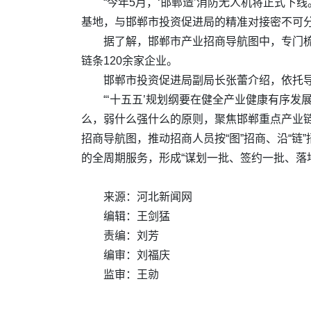
“今年5月，‘邯郸造’消防无人机将正式
基地，与邯郸市投资促进局的精准对接密不可
据了解，邯郸市产业招商导航图中，专门
链条120余家企业。
邯郸市投资促进局副局长张蕾介绍，依托导
“‘十五五’规划纲要在健全产业健康有序
么，弱什么强什么的原则，聚焦邯郸重点产业链
招商导航图，推动招商人员按“图”招商、沿“
的全周期服务，形成“谋划一批、签约一批、落
来源：河北新闻网
编辑：王剑猛
责编：刘芳
编审：刘福庆
监审：王勍