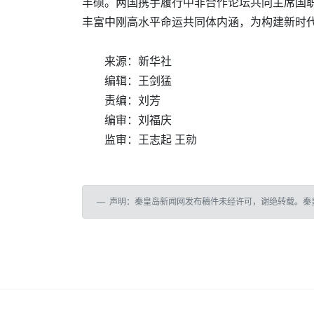
丰硕。两国携手履行中非合作论坛共同主席国
丰富中刚高水平命运共同体内涵，为构建新时
来源：新华社
编辑：王剑猛
责编：刘芳
编审：刘福庆
监审：王志起 王勍
声明：秦皇岛新闻网发布稿件未经许可，谢绝转载。秦