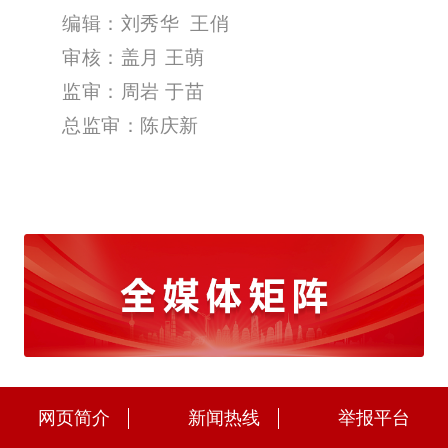
编辑：刘秀华 王俏
审核：盖月 王萌
监审：周岩 于苗
总监审：陈庆新
网页简介
新闻热线
举报平台