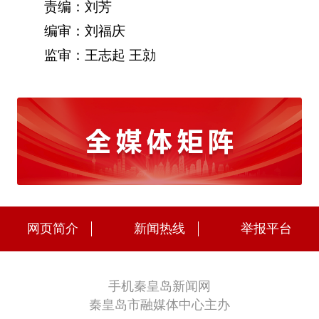
责编：刘芳
编审：刘福庆
监审：王志起 王勍
网页简介
新闻热线
举报平台
手机秦皇岛新闻网
秦皇岛市融媒体中心主办