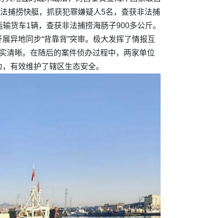
非法捕捞快艇，抓获犯罪嫌疑人5名，查获非法捕
运输货车1辆，查获非法捕捞海肠子900多公斤。
展异地同步“背靠背”突审。极大发挥了情报互
事实清晰。在随后的案件侦办过程中，两家单位
为，有效维护了辖区生态安全。