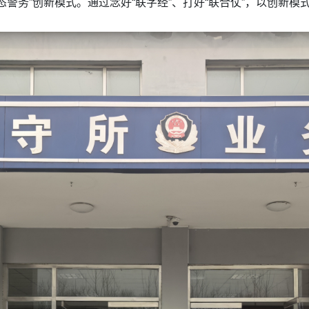
态警务”创新模式。通过念好“联字经”、打好“联合仗”，以创新