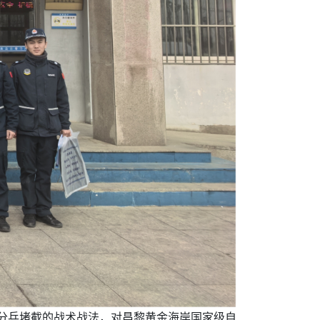
、分兵堵截的战术战法，对昌黎黄金海岸国家级自