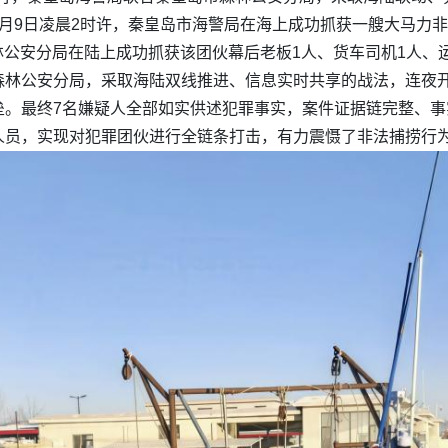
月9日凌晨2时许，秦皇岛市海警局在海上成功抓获一艘大马力
森林公安分局在陆上成功抓获该团伙幕后老板1人、货车司机1人、
林公安分局，采取海陆双线推进、信息实时共享的战法，连夜开
垒。最终7名嫌疑人全部如实供述犯罪事实，案件证据链完整、
人员，实现对犯罪团伙进行全链条打击，有力震慑了非法捕捞行