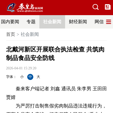
国内要闻
专题
社会新闻
财经新闻
网信普法
首页
社会新闻
北戴河新区开展联合执法检查 共筑肉
制品食品安全防线
2026-04-01 15:29:20
字体：
小
中
大
秦来客户端记者 刘鑫 通讯员 朱李男 王田田
贾婧
为严厉打击制售假劣肉制品违法违规行为，