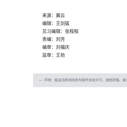
来源：冀云
编辑：王剑猛
见习编辑：张程程
责编：刘芳
编审：刘福庆
监审：王勍
声明：秦皇岛新闻网发布稿件未经许可，谢绝转载。秦