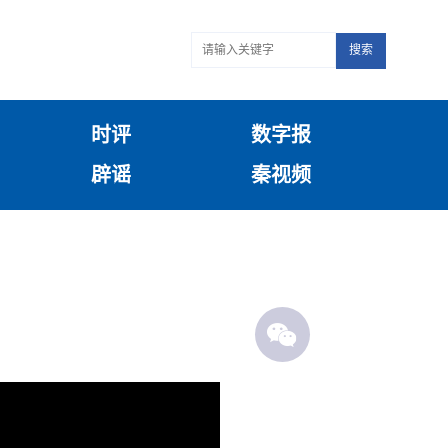
搜索
时评
数字报
辟谣
秦视频