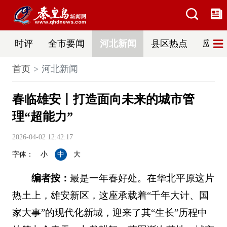
时评
全市要闻
河北新闻
县区热点
应急
首页
河北新闻
春临雄安丨打造面向未来的城市管
理“超能力”
2026-04-02 12:42:17
字体：
小
中
大
编者按：
最是一年春好处。在华北平原这片
热土上，雄安新区，这座承载着“千年大计、国
家大事”的现代化新城，迎来了其“生长”历程中