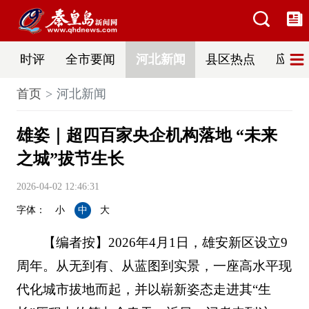
时评
全市要闻
河北新闻
县区热点
应急
首页
河北新闻
雄姿｜超四百家央企机构落地 “未来
之城”拔节生长
2026-04-02 12:46:31
字体：
小
中
大
【编者按】2026年4月1日，雄安新区设立9
周年。从无到有、从蓝图到实景，一座高水平现
代化城市拔地而起，并以崭新姿态走进其“生