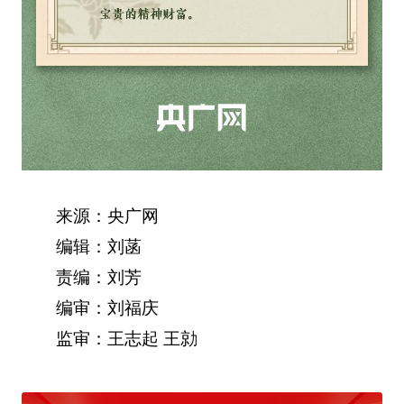
来源：央广网
编辑：刘菡
责编：刘芳
编审：刘福庆
监审：王志起 王勍