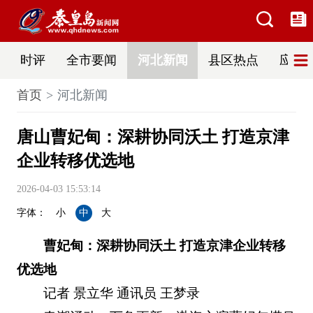
时评
全市要闻
河北新闻
县区热点
应急
首页
河北新闻
唐山曹妃甸：深耕协同沃土 打造京津
企业转移优选地
2026-04-03 15:53:14
字体：
小
中
大
曹妃甸：深耕协同沃土 打造京津企业转移
优选地
记者 景立华 通讯员 王梦录