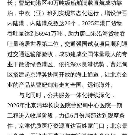
长；曹妃甸港区40万吨级船舶满载直航成功靠
泊，中欧（亚）班列实现常态化运行，增设伊吾
内陆港，内陆港总数达26个，2025年港口货物
吞吐量达到56941万吨，助力唐山港沿海货物吞
吐量稳居世界第二位，交通强国试点项目顺利通
过交通运输部验收，成功建成全国体量最大的专
业干散货绿色港区。依托深水良港优势，曹妃甸
区搭建起京津冀协同开放的海上通道，让北京企
业的产品从曹妃甸港走向全国、远销海外。
与此同时，公共服务一体化持续深化，
2026年北京清华长庚医院曹妃甸中心医院一期
工程进入收尾阶段，力促6月份局部达到观摩条
件，京津优质医疗资源直达百姓家门口；北京景