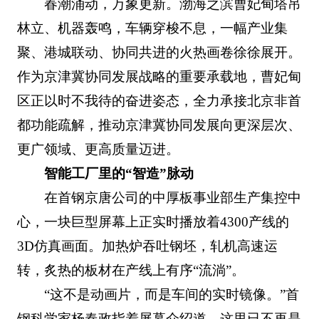
春潮涌动，万象更新。渤海之滨曹妃甸塔吊
林立、机器轰鸣，车辆穿梭不息，一幅产业集
聚、港城联动、协同共进的火热画卷徐徐展开。
作为京津冀协同发展战略的重要承载地，曹妃甸
区正以时不我待的奋进姿态，全力承接北京非首
都功能疏解，推动京津冀协同发展向更深层次、
更广领域、更高质量迈进。
智能工厂里的“智造”脉动
在首钢京唐公司的中厚板事业部生产集控中
心，一块巨型屏幕上正实时播放着4300产线的
3D仿真画面。加热炉吞吐钢坯，轧机高速运
转，炙热的板材在产线上有序“流淌”。
“这不是动画片，而是车间的实时镜像。”首
钢科学家杨春政指着屏幕介绍道。这里已不再是