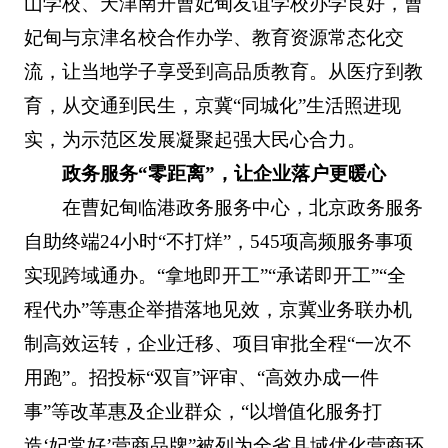
山学校、天津南开曹妃甸友谊学校办学良好，曹
妃甸与京津名校合作办学、教育资源常态化交
流，让当地学子享受到高品质教育。从医疗到教
育，从交通到民生，京冀“同城化”生活照进现
实，为示范区发展凝聚起强大民心合力。
政务服务“零距离”，让企业落户更暖心
在曹妃甸临港政务服务中心，北京政务服务
自助终端24小时“不打烊”，545项高频服务事项
实现跨域通办。“拿地即开工”“承诺即开工”“全
程代办”等惠企举措落地见效，京冀业务联办机
制高效运转，企业迁移、项目审批全程“一次不
用跑”。招投标“双盲”评审、“高效办成一件
事”等改革惠及企业群众，“以增值化服务打
造‘妃常好’营商品牌”被列为全省县域优化营商环