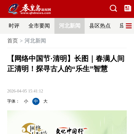
时评
全市要闻
河北新闻
县区热点
应急
首页
河北新闻
【网络中国节·清明】长图｜春满人间
正清明！探寻古人的“乐生”智慧
2026-04-05 15:41:12
字体：
小
中
大