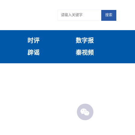
搜索
时评
数字报
辟谣
秦视频