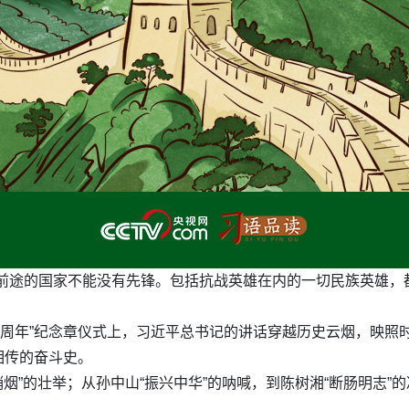
有前途的国家不能没有先锋。包括抗战英雄在内的一切民族英雄，
70周年”纪念章仪式上，习近平总书记的讲话穿越历史云烟，映照
相传的奋斗史。
销烟”的壮举；从孙中山“振兴中华”的呐喊，到陈树湘“断肠明志
。