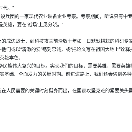
时代。”
产建设兵团的一家现代农业装备企业考察。考察期间，听说只有中
英雄，要在‘战场’上见分晓。”
土的戍边战士，到科技攻关前沿数十年如一日默默耕耘的科研专
他们或以“清澈的爱”镌刻忠诚，或“把论文写在祖国大地上”诠
着英雄本色。
华民族伟大复兴的目标。实现我们的目标，需要英雄，需要英雄
夯实基础、全面发力的关键时期。前进道路上，我们还会遇到各
能在人民需要的关键时刻挺身而出，在国家攻坚克难的紧要关头