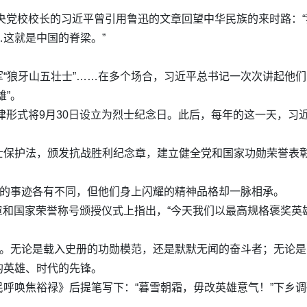
中央党校校长的习近平曾引用鲁迅的文章回望中华民族的来时路：
这就是中国的脊梁。”
“狼牙山五壮士”……在多个场合，习近平总书记一次次讲起他们
雄”。
法律形式将9月30日设立为烈士纪念日。此后，每年的这一天，
士保护法，颁发抗战胜利纪念章，建立健全党和国家功勋荣誉表彰
雄的事迹各有不同，但他们身上闪耀的精神品格却一脉相承。
家勋章和国家荣誉称号颁授仪式上指出，“今天我们以最高规格褒奖
义。无论是载入史册的功勋模范，还是默默无闻的奋斗者；无论
的英雄、时代的先锋。
呼唤焦裕禄》后提笔写下：“暮雪朝霜，毋改英雄意气！”下乡