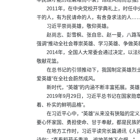
2011年，在中央党校开学典礼上，时任
干的人，有为民请命的人，有舍身求法的人……
习近平崇尚英雄，敬仰英雄。
赵尚志、彭雪枫、张自忠、赵一曼，八路军
强调“推动全社会尊崇英雄、学习英雄、争做英
2014年，全国人大常委会通过决定，以
敬献花篮。
在总书记的引领推动下，我国制定英雄烈
爱英雄”在全社会蔚然成风。
新时代，“英雄”的内涵不断丰富拓展。英
2019年9月29日，习近平总书记在国
着、朴实的鲜明品格”。
在习近平心中，“英雄”从来没有狭隘的定
要心怀家国、勇担使命、甘于奉献，都是民族
在地方工作时，习近平读完长篇通讯《人民
诗句：“喜看稻菽千重浪，遍地英雄下夕烟。”