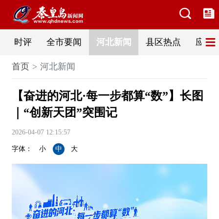
时评
全市要闻
河北新闻
县区热点
应急
首页
河北新闻
【奋进的河北·每一步都算“数”】长图
｜“创新天团”突围记
2026-04-07 12:15:57
字体：
小
中
大