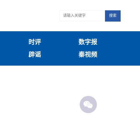
搜索
时评
数字报
辟谣
秦视频