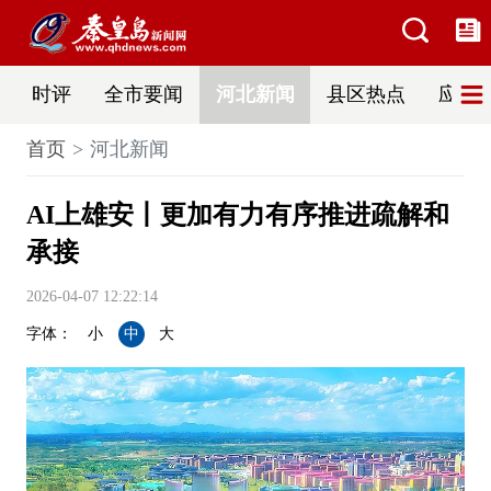
时评
全市要闻
河北新闻
县区热点
应急
首页
河北新闻
AI上雄安丨更加有力有序推进疏解和
承接
2026-04-07 12:22:14
字体：
小
中
大