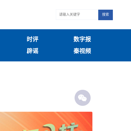
搜索
时评
数字报
辟谣
秦视频