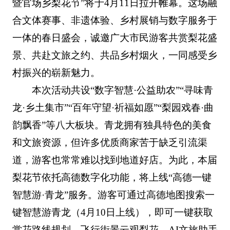
暨官场乡梨花节”将于4月11日拉开帷幕。这场融
合文体赛事、非遗体验、乡村展销与数字服务于
一体的春日盛会，诚邀广大市民游客共赏梨花盛
景、共赴文旅之约、共品乡村烟火，一同感受乡
村振兴的崭新魅力。
本次活动共设“数字智慧·公益助农”“寻味青
龙·乡土集市”“百年守望·祈福如愿”“梨园戏春·曲
韵飘香”等八大板块。青龙拥有独具特色的美食
和文旅资源，但许多优质商家苦于缺乏引流渠
道，游客也常常难以找到地道好店。为此，本届
梨花节依托高德数字化功能，将上线“高德一键
智慧游·青龙”服务。游客可通过高德地图搜索一
键智慧游青龙（4月10日上线），即可一键获取
赏花路线规划、飞行街景云观梨花、AI文旅助手