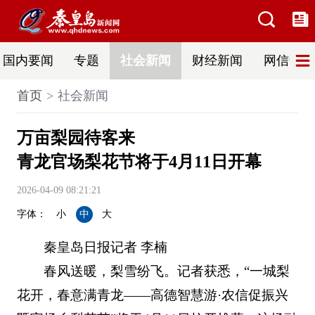
国内要闻
专题
社会新闻
财经新闻
网信普法
首页
社会新闻
万亩梨园待客来
青龙官场梨花节将于4月11日开幕
2026-04-09 08:21:21
字体：
小
中
大
秦皇岛日报记者 李楠
春风送暖，梨雪纷飞。记者获悉，“一城梨
花开，春意满青龙——高德智慧游·农信促振兴