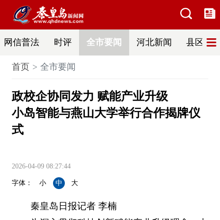
网信普法
时评
全市要闻
河北新闻
县区热
首页
全市要闻
政校企协同发力 赋能产业升级
小岛智能与燕山大学举行合作揭牌仪
式
2026-04-09 08:27:44
字体：
小
中
大
秦皇岛日报记者 李楠